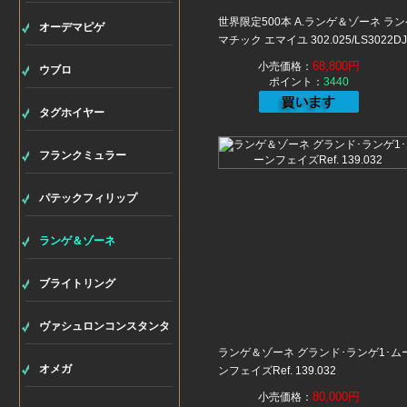
世界限定500本 A.ランゲ＆ゾーネ ラ
オーデマピゲ
マチック エマイユ 302.025/LS3022DJ
68,800円
小売価格：
ウブロ
ポイント：
3440
タグホイヤー
フランクミュラー
パテックフィリップ
ランゲ＆ゾーネ
ブライトリング
ヴァシュロンコンスタンタ
ランゲ＆ゾーネ グランド･ランゲ1･ム
ン
オメガ
ンフェイズRef. 139.032
80,000円
小売価格：