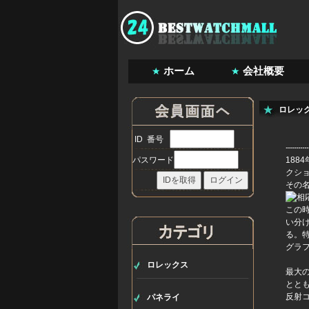
ホーム
会社概要
ロレッ
ID 番号
パスワード
18
クショ
その
この
い分
る。
グラ
ロレックス
最大
とと
反射
パネライ