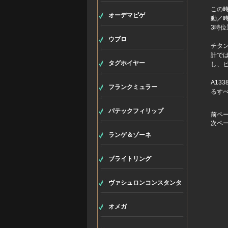
この時
オーデマピゲ
動／時
3時
ウブロ
チタ
計で
タグホイヤー
し、
A13
フランクミュラー
るす
パテックフィリップ
前ペ
次ペ
ランゲ＆ゾーネ
ブライトリング
ヴァシュロンコンスタンタ
ン
オメガ