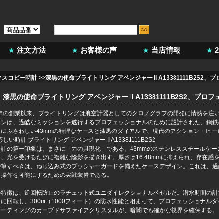
注文方法
お客様の声
当店情報
クスコピー時計
>>漆黒の使命ブライトリング アベンジャー II A13381111B2S
漆黒の使命ブライトリング アベンジャー II A13381111B2S2、
84年の創業以来、ブライトリングは航空計器としてのクロノグラフの開発に情熱を注
ンは、過酷なミッションを遂行するプロフェッショナルのために設計された、鋼鉄の戦闘機で
名にふさわしい43mmの精悍なケースと漆黒のダイアルで、現代のアクション・ヒー
時計の第一印象は、まさに「力の具現化」である。43mmのステンレススチールケ
け、光を受けるたびに複雑な陰影を描き出す。厚さは16.48mmに抑えられ、存在感
特筆すべきは、ねじ込み式のプッシャーガードを備えたケースデザイン。これは、過
フ操作を可能にするための実戦装備である。
の特徴は、逆回転防止のラチェット式ユニダイレクショナルベゼルだ。潜水時間の計
もに回転し、300m（1000フィート）の防水性能と相まって、プロフェッショナル
コーティングのカーブドサファイアクリスタルが、暗闇でも確かな視界を確保する。