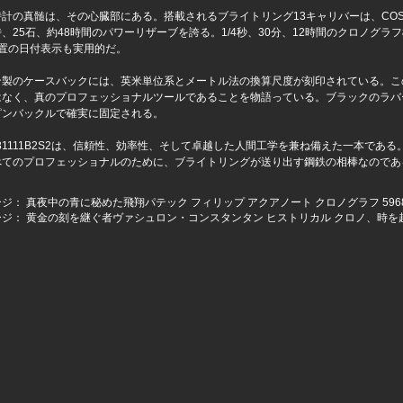
計の真髄は、その心臓部にある。搭載されるブライトリング13キャリバーは、COSC
、25石、約48時間のパワーリザーブを誇る。1/4秒、30分、12時間のクロノグ
位置の日付表示も実用的だ。
ン製のケースバックには、英米単位系とメートル法の換算尺度が刻印されている。こ
はなく、真のプロフェッショナルツールであることを物語っている。ブラックのラバ
ピンバックルで確実に固定される。
381111B2S2は、信頼性、効率性、そして卓越した人間工学を兼ね備えた一本で
べてのプロフェッショナルのために、ブライトリングが送り出す鋼鉄の相棒なのであ
ージ：
真夜中の青に秘めた飛翔パテック フィリップ アクアノート クロノグラフ 596
ージ：
黄金の刻を継ぐ者ヴァシュロン・コンスタンタン ヒストリカル クロノ、時を