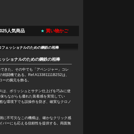
2025人気商品
買い物かご
2、プロフェッショナルのための鋼鉄の相棒
プロフェッショナルのための鋼鉄の相棒
いできた。その中でも「アベンジャー」コレ
ある。Ref.A13381111B2S2は、
ローの腕元を飾る。
ースは、ポリッシュとサテン仕上げを巧みに使
を保ちながらも優れた装着感を実現してい
酷な環境下でも誤操作を防ぎ、確実なクロノ
測に不可欠なこの機構は、確かなクリック感
ダイバーにも応える信頼性を提供する。両面無