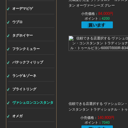
タン オーヴァーシーズ グレー
オーデマピゲ
47040/000W-9500（JJ廠）
84,000円
小売価格：
ポイント：
4200
ウブロ
タグホイヤー
フランクミュラー
パテックフィリップ
ランゲ＆ゾーネ
ブライトリング
ヴァシュロンコンスタンタ
信頼できる店選択する ヴァシュロン・
ンスタンタン トラディショナル・トゥ
ルビヨン6000T/000R-B346
ン
オメガ
140,800円
小売価格：
ポイント：
7040