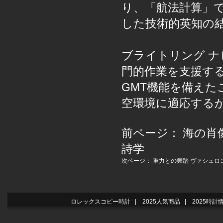
り、「航法計算」
した技術的英知の
ブライトリング 
門的作業を支援す
GMT機能を備え
空環境に適応する
前ページ：
海の肖
詩学
次ページ：
重力との舞踏 ヴァシュロ
ロレックスコピー時計
|
2025人気商品
|
2025時計