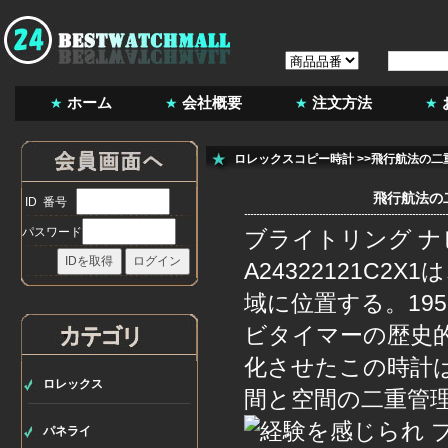
ホーム
会社概要
注文方法
ロレックスコピー時計
>>飛行航法の二
飛行航法の
ID 番号
パスワード
ブライトリング ナビ
A24322121C
域に位置する。19
ビタイマーの歴史
化させたこの時計
ロレックス
間と空間の二重管
パネライ