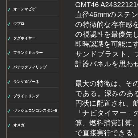
オーデマピゲ
直径46mmのス
の特徴的な存在感
ウブロ
の視認性を最優先
タグホイヤー
即時認識を可能に
サンドブラスト、
フランクミュラー
計器パネルを思わ
パテックフィリップ
ランゲ＆ゾーネ
最大の特徴は、そ
である。深みのあ
ブライトリング
円状に配置され、
ヴァシュロンコンスタンタ
「ナビタイマー」
算、燃料消費計算
ン
オメガ
で直接実行できる