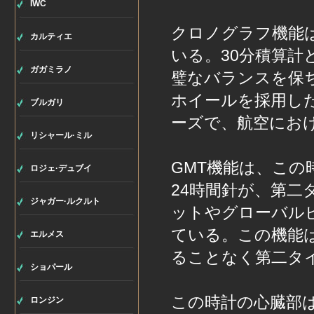
IWC
クロノグラフ機能
カルティエ
いる。30分積算計
ガガミラノ
璧なバランスを保
ホイールを採用し
ブルガリ
ーズで、航空にお
リシャール·ミル
GMT機能は、こ
ロジェ·デュブイ
24時間針が、第
ジャガー·ルクルト
ットやグローバル
ている。この機能
エルメス
ることなく第二タ
ショパール
この時計の心臓部は
ロンジン