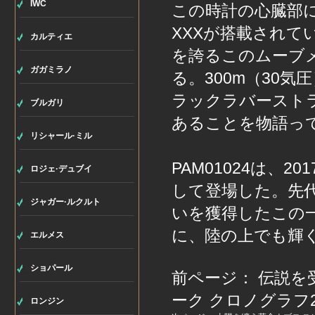
IWC
この時計の心臓部
XXXが搭載されてい
カルティエ
を誇るこのムーブ
ガガミラノ
る。300m（30
ラックラバースト
ブルガリ
あることを物語っ
リシャール·ミル
PAM01024は、2
ロジェ·デュブイ
して登場した。先
ジャガー·ルクルト
いを獲得したこの
に、陸の上でも輝
エルメス
ショパール
前ページ：
伝説を
ーク クロノグラフ2
ロンジン