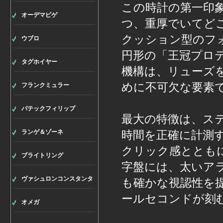
この時計の第一印象
オーデマピゲ
つ、重厚でいてど
クッション型のフ
ウブロ
円形の「王冠プロ
タグホイヤー
機構は、リューズ
めに不可欠な要素
フランクミュラー
パテックフィリップ
最大の特徴は、ス
ランゲ＆ゾーネ
時間を正確に計測
クリック感ととも
ブライトリング
字盤には、太いア
ヴァシュロンコンスタンタ
も確かな視認性を
ールセコンドが刻
ン
オメガ