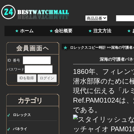
ホーム
会社概要
注文方法
ロレックスコピー時計
>>深海の守護者パ
深海の守護者パネラ
ID 番号
パスワード
1860年、フィレ
潜水部隊のために
現代に伝える「ルミ
Ref.PAM010
である。
ロレックス
パネライ