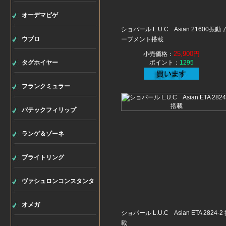
オーデマピゲ
ショパール L.U.C Asian 21600振動 
ウブロ
ーブメント搭載
25,900円
小売価格：
タグホイヤー
ポイント：
1295
フランクミュラー
パテックフィリップ
ランゲ＆ゾーネ
ブライトリング
ヴァシュロンコンスタンタ
ン
オメガ
ショパール L.U.C Asian ETA 2824-2
載