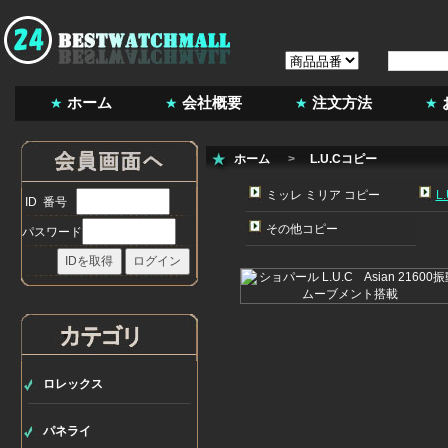
ホーム
会社概要
注文方法
ホーム
>
L.U.Cコピー
ミッレ ミリア コピー
L
ID 番号
その他コピー
パスワード
ロレックス
パネライ