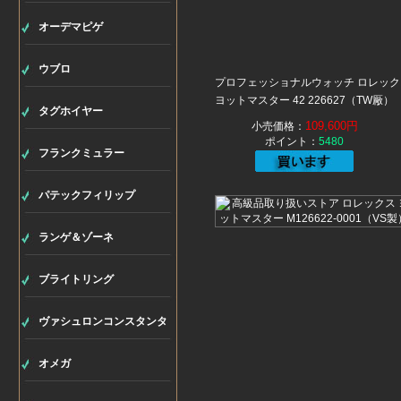
オーデマピゲ
ウブロ
プロフェッショナルウォッチ ロレック
ヨットマスター 42 226627（TW厰）
タグホイヤー
109,600円
小売価格：
ポイント：
5480
フランクミュラー
パテックフィリップ
ランゲ＆ゾーネ
ブライトリング
ヴァシュロンコンスタンタ
ン
オメガ