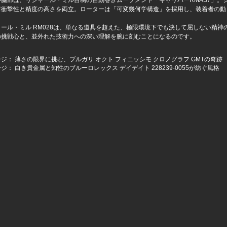
心臓部は、リシャール・ミル自制の自動巻きムーブメント「キャリバーRMAS7」。
耐衝撃性と精度の高さを両立。ローターは「可変幾何学構造」を採用し、装着者の動
ャール・ミル RM028は、単なる道具を超えた、極限環境下でも決して屈しない精
の挑戦心と、並外れた技術力への深い理解を腕に刻むことになるのです。
ージ：
薄さの限界に挑む、ブルガリ オクト フィニッシモ クロノグラフ GMTの奇跡
ージ：
白き貴金属と知性のブルーロレックス デイデイト 228239-0055が紡ぐ風格