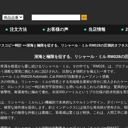
注文方法
お客様の声
当店情報
クスコピー時計
>>深海と極限を征する、リシャール・ミル RM028の圧倒的タフネス
深海と極限を征する、リシャール・ミル RM028の
の常識を根底から覆し続けるリシャール・ミル。その中でも「RM028」は、プロフ
いう過酷な環境に挑むために設計された、比類なき強靭さを備えた一本です。
最大の特徴は、リシャール・ミルが得意とする先端複合素材が存分に投入されたケースで
など、
ロレックスコピー時計
航空宇宙技術にも用いられるこれらの素材は、驚異的な
耐衝撃性、耐腐食性に極めて優れ、水深300メートルというプロ仕様の防水性能を実
盤は、リシャール・ミルらしい機械的で未来的なスケルトンデザイン。ダイバーとし
は、確実な操作感を提供します。針とインデックスには強力な発光材が塗布され、暗
しかし、その無骨な外観とは裏腹に、装着感は驚くほど軽快。これは、人間工学に基
の賜物です。