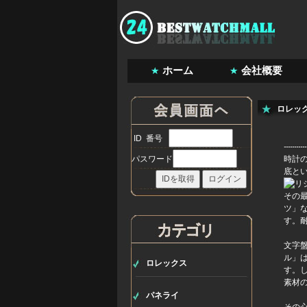
ホーム
会社概要
ロレッ
ID 番号
パスワード
時計
底と
その
ツ」
す。
文字
ル」
ロレックス
す。
素材
パネライ