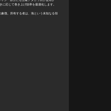
シャシー部分にも五級チタニウムが使用さ
きに応じて巻き上げ効率を最適化します。
神の象徴。所有する者は、海という未知なる領