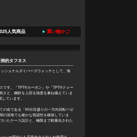
2025人気商品
買い物かご
圧倒的タフネス
ェッショナルダイバーズウォッチとして、海
す。「TPT®カーボン」や「TPT®クォー
軽さと、鋼鉄を上回る強度を兼ね備えていま
現しています。
ての命である「60分目盛りの一方向回転ベゼ
闇の深海でも確かな視認性を確保していま
づいたケース設計と、極限まで軽量化された