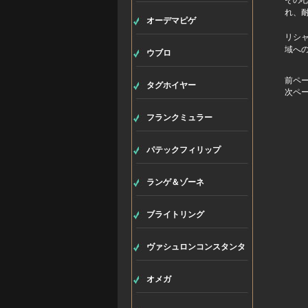
その
れ、
オーデマピゲ
リシ
域へ
ウブロ
前ペ
タグホイヤー
次ペ
フランクミュラー
パテックフィリップ
ランゲ＆ゾーネ
ブライトリング
ヴァシュロンコンスタンタ
ン
オメガ