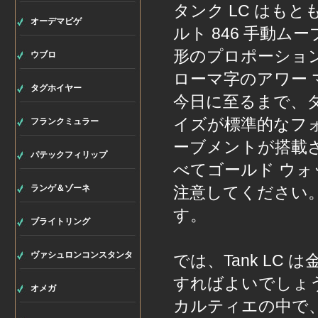
タンク LC はもと
オーデマピゲ
ルト 846 手動ム
形のプロポーショ
ウブロ
ローマ字のアワー 
タグホイヤー
今日に至るまで、タ
イズが標準的なフォ
フランクミュラー
ーブメントが搭載さ
パテックフィリップ
べてゴールド ウ
ランゲ＆ゾーネ
注意してください
す。
ブライトリング
ヴァシュロンコンスタンタ
では、Tank L
すればよいでしょ
ン
オメガ
カルティエの中で、タ