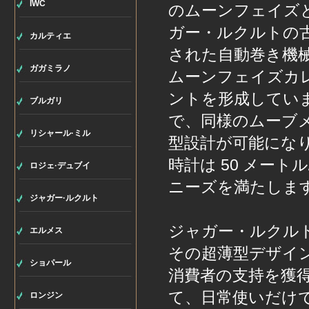
IWC
のムーンフェイズと
ガー・ルクルトの古
カルティエ
された自動巻き機
ガガミラノ
ムーンフェイズカレ
ントを形成していま
ブルガリ
で、同様のムーブ
リシャール·ミル
型設計が可能にな
時計は 50 メート
ロジェ·デュブイ
ニーズを満たしま
ジャガー·ルクルト
ジャガー・ルクルト 
エルメス
その超薄型デザイ
ショパール
消費者の支持を獲
て、日常使いだけ
ロンジン