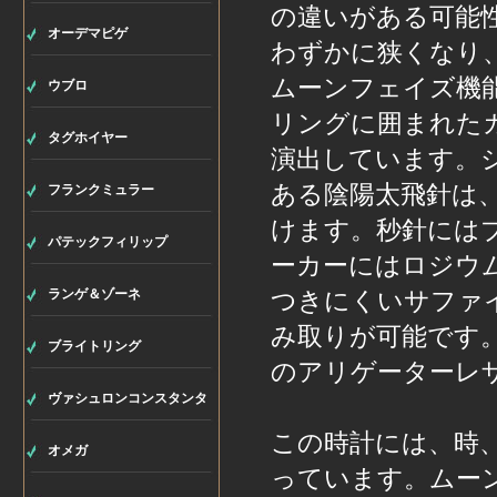
の違いがある可能
オーデマピゲ
わずかに狭くなり
ムーンフェイズ機
ウブロ
リングに囲まれた
タグホイヤー
演出しています。ジ
ある陰陽太飛針は、
フランクミュラー
けます。秒針には
パテックフィリップ
ーカーにはロジウ
ランゲ＆ゾーネ
つきにくいサファ
み取りが可能です
ブライトリング
のアリゲーターレ
ヴァシュロンコンスタンタ
この時計には、時
ン
オメガ
っています。ムーン